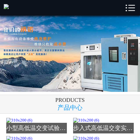

林频首页

林频产品
成功案例
新闻中心
解决方案
关于林频
PRODUCTS
服务支持
产品中心
联系我们
小型高低温交变试验箱_图
步入式高低温交变实验室