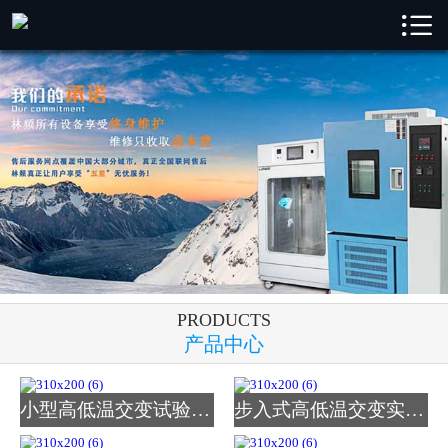

林频首页

林频产品
成功案例
新闻中心
解决方案
关于林频
PRODUCTS
服务支持
产品中心
联系我们
小型高低温交变试验箱_图
步入式高低温交变实验室