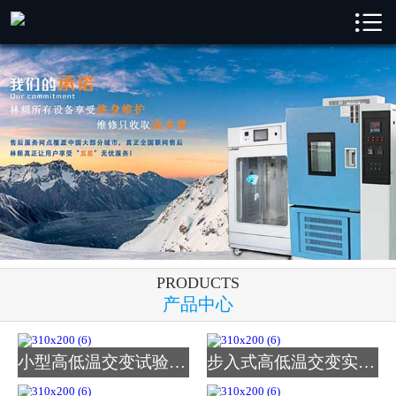

林频首页

林频产品
成功案例
新闻中心
解决方案
关于林频
PRODUCTS
服务支持
产品中心
联系我们
小型高低温交变试验箱_图
步入式高低温交变实验室