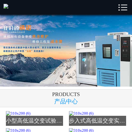

林频首页

林频产品
成功案例
新闻中心
解决方案
关于林频
PRODUCTS
服务支持
产品中心
联系我们
小型高低温交变试验箱_图
步入式高低温交变实验室