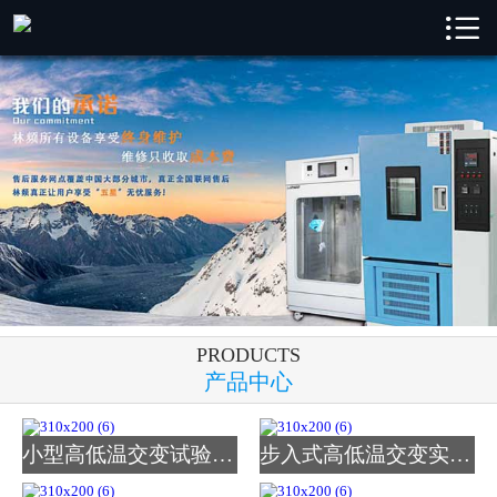

林频首页

林频产品
成功案例
新闻中心
解决方案
关于林频
PRODUCTS
服务支持
产品中心
联系我们
小型高低温交变试验箱_图
步入式高低温交变实验室