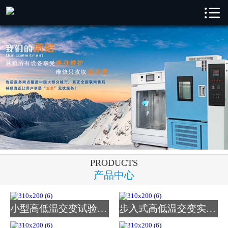

林频首页

林频产品
成功案例
新闻中心
解决方案
关于林频
PRODUCTS
服务支持
产品中心
联系我们
小型高低温交变试验箱_图
步入式高低温交变实验室