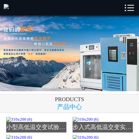

林频首页

林频产品
成功案例
新闻中心
解决方案
关于林频
PRODUCTS
服务支持
产品中心
联系我们
小型高低温交变试验箱_图
步入式高低温交变实验室