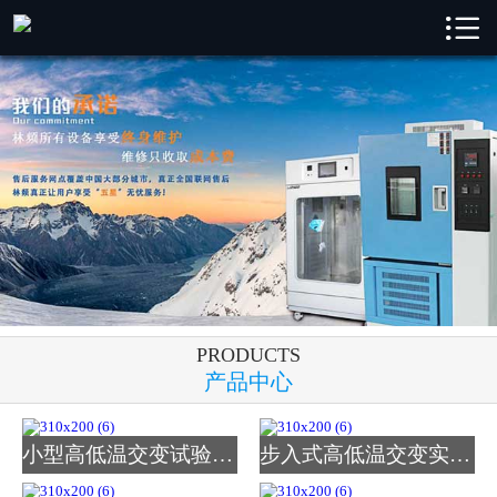

林频首页

林频产品
成功案例
新闻中心
解决方案
关于林频
PRODUCTS
服务支持
产品中心
联系我们
小型高低温交变试验箱_图
步入式高低温交变实验室